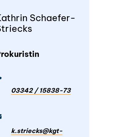
Kathrin Schaefer-
Striecks
rokuristin
03342 / 15838-73
k.striecks@kgt-