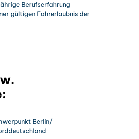
jährige Berufserfahrung
iner gültigen Fahrerlaubnis der
zw.
:
hwerpunkt Berlin/
orddeutschland