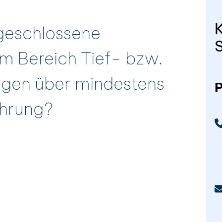
geschlossene
im Bereich Tief- bzw.
ügen über mindestens
P
ahrung?