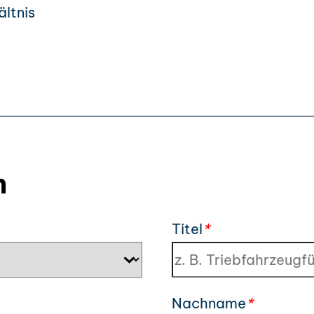
ltnis
n
Titel
*
Nachname
*